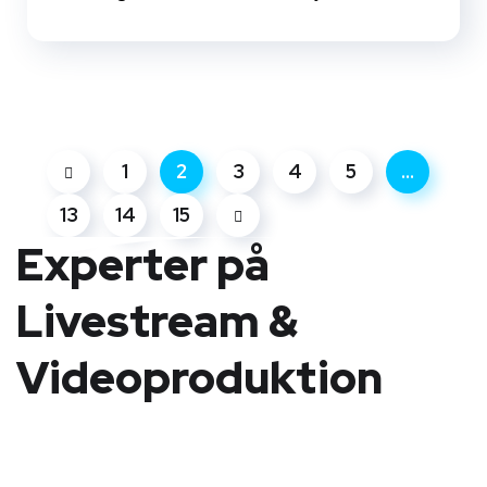
1
2
3
4
5
…
13
14
15
Experter på
Livestream &
Videoproduktion