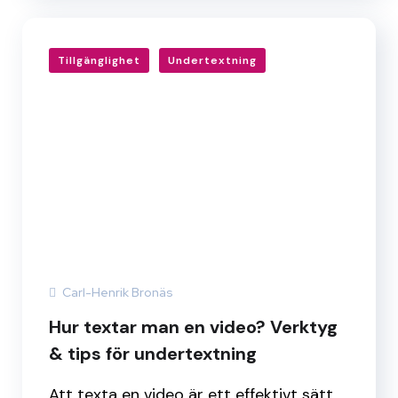
Tillgänglighet
Undertextning
Carl-Henrik Bronäs
Hur textar man en video? Verktyg
& tips för undertextning
Att texta en video är ett effektivt sätt