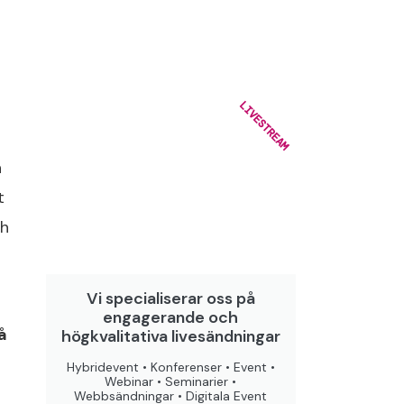
LIVESTREAM
h
t
ch
Vi specialiserar oss på
engagerande och
å
högkvalitativa livesändningar
Hybridevent • Konferenser • Event •
Webinar • Seminarier •
Webbsändningar • Digitala Event