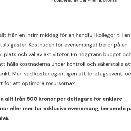
Publicerad av
Carl-Henrik Bronäs
lt från en intim middag för en handfull kollegor till en
tals gäster. Kostnaden för evenemanget beror på en
ek, plats och val av aktiviteter. En noggrann budget oc
tt hålla kostnaderna under kontroll och säkerställa at
ikt. Men vad kostar egentligen ett företagsevent, o
vt för att optimera resurserna?
a allt från 500 kronor per deltagare för enklare
nor eller mer för exklusiva evenemang, beroende p
ivå.